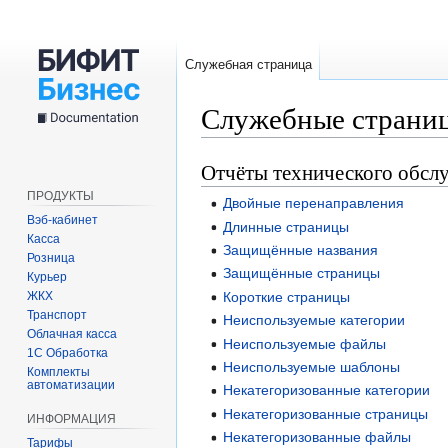
Служебная страница
Служебные страни
Отчёты технического обсл
Перейти
Перейти
к
к
ПРОДУКТЫ
Двойные перенаправления
навигации
поиску
Вэб-кабинет
Длинные страницы
Касса
Защищённые названия
Розница
Защищённые страницы
Курьер
ЖКХ
Короткие страницы
Транспорт
Неиспользуемые категории
Облачная касса
Неиспользуемые файлы
1С Обработка
Неиспользуемые шаблоны
Комплекты
автоматизации
Некатегоризованные категории
Некатегоризованные страницы
ИНФОРМАЦИЯ
Некатегоризованные файлы
Тарифы