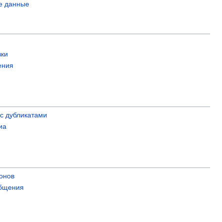
е данные
вки
ения
с дубликатами
иа
онов
бщения