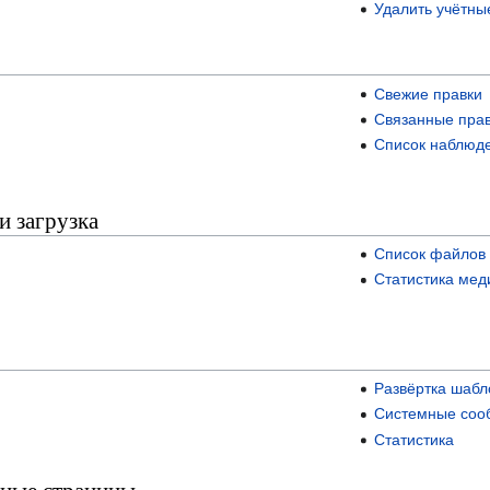
Удалить учётны
Свежие правки
Связанные пра
Список наблюд
и загрузка
Список файлов 
Статистика мед
Развёртка шабл
Системные соо
Статистика