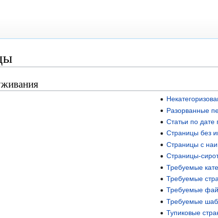
цы
уживания
Некатегоризов
Разорванные п
Статьи по дате
Страницы без и
Страницы с на
Страницы-сиро
Требуемые кате
Требуемые стр
Требуемые фа
Требуемые ша
Тупиковые стр