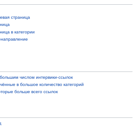
евая страница
аница
ница в категории
енаправление
большим числом интервики-ссылок
чённые в большое количество категорий
оторые больше всего ссылок
ц