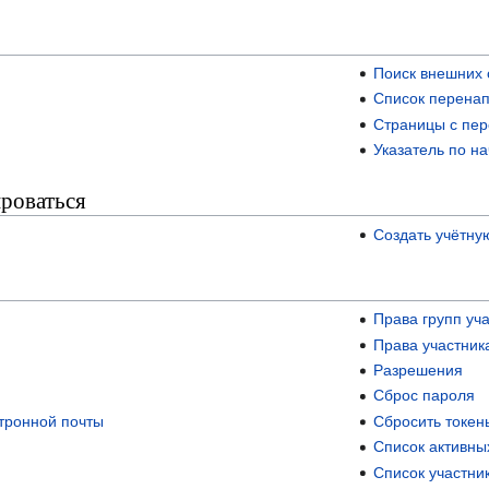
Поиск внешних 
Список перена
Страницы с пе
Указатель по н
ироваться
Создать учётну
Права групп уч
Права участник
Разрешения
Сброс пароля
ктронной почты
Сбросить токен
Список активны
Список участни