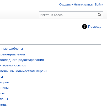
Создать учётную запись
Войти
Поиск
Помощь
анные шаблоны
еренаправления
 последнего редактирования
нтервики-ссылок
именьшим количеством версий
ты
гории
аницы
йлы
блоны
аницы