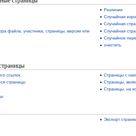
ные страницы
Различия
Случайная корн
Случайная стр
ра файла, участника, страницы, версии или
Случайная стра
Случайное пер
очистить
страницы
его ссылок
Страницы с наи
еся страницы
Страницы, вклю
Страницы, на к
цы
Экспорт страни