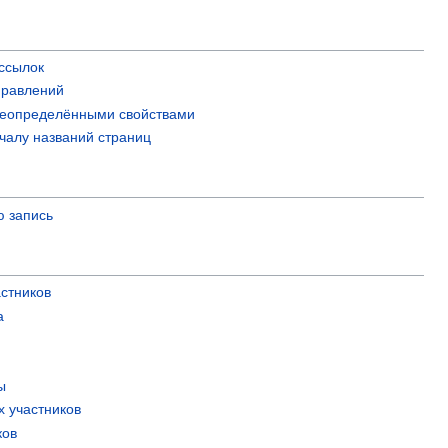
ссылок
правлений
реопределёнными свойствами
ачалу названий страниц
ю запись
астников
а
ы
х участников
ков