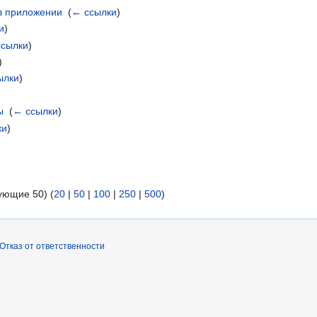
в приложении
‎
(
← ссылки
)
и
)
ссылки
)
)
ылки
)
ы
‎
(
← ссылки
)
ки
)
ующие 50) (
20
|
50
|
100
|
250
|
500
)
Отказ от ответственности