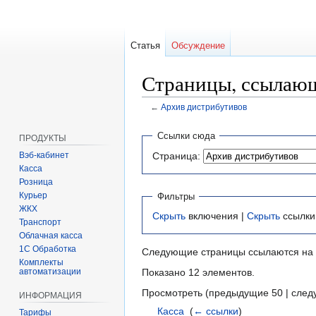
Статья
Обсуждение
Страницы, ссылающ
←
Архив дистрибутивов
Перейти
Перейти
Ссылки сюда
ПРОДУКТЫ
к
к
Вэб-кабинет
Страница:
навигации
поиску
Касса
Розница
Курьер
Фильтры
ЖКХ
Скрыть
включения |
Скрыть
ссылки
Транспорт
Облачная касса
1С Обработка
Следующие страницы ссылаются на
Комплекты
автоматизации
Показано 12 элементов.
Просмотреть (предыдущие 50 | след
ИНФОРМАЦИЯ
Касса
‎
(
← ссылки
)
Тарифы