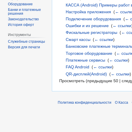
Оборудование
КАССА (Android) Примеры работ 
Банки и платежные
Настройка приложения
‎
(
← ссылк
решения
Подключение оборудования
‎
(
← 
Законодательство
История оферт
Ошибки и их решение
‎
(
← ссылки
Фискальные регистраторы
‎
(
← сс
Инструменты
Смарт кассы
‎
(
← ссылки
)
Служебные страницы
Банковские платежные терминал
Версия для печати
Торговое оборудование
‎
(
← ссыл
Платежные сервисы
‎
(
← ссылки
)
FAQ Android
‎
(
← ссылки
)
QR-дисплей(Android)
‎
(
← ссылки
)
Просмотреть (предыдущие 50 | след
Политика конфиденциальности
О Касса